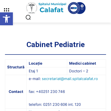
Deschide bara de unelte
Cabinet Pediatrie
Locație
Medici cabinet
Structură
Etaj 1
Doctori – 2
e-mail:
secretariat@mail.spitalcalafat.ro
Contact
fax: +40251 230 746
telefon: 0251 230 606 int. 120