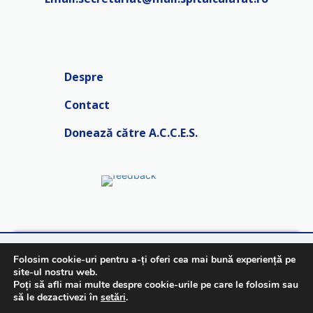
Despre
Contact
Donează către A.C.C.E.S.
2026©
Spitalul Municipal Calafat.
Toate drepturile rezervate.
Folosim cookie-uri pentru a-ți oferi cea mai bună experiență pe
site-ul nostru web.
Termeni si condiții
|
Politica de confidențialitate
Poți să afli mai multe despre cookie-urile pe care le folosim sau
să le dezactivezi în
setări
.