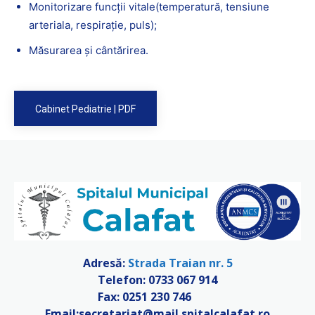
Monitorizare funcții vitale(temperatură, tensiune
arteriala, respirație, puls);
Măsurarea și cântărirea.
Cabinet Pediatrie | PDF
Adresă:
Strada Traian nr. 5
Telefon:
0733 067 914
Fax: 0251 230 746
Email:
secretariat@mail.spitalcalafat.ro