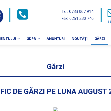
Tel:
0733 067 914
Fax: 0251 230 746
s
IENTULUI
GDPR
ANUNȚURI
NOUTĂȚI
GĂRZI
Gărzi
FIC DE GĂRZI PE LUNA AUGUST 